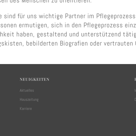
sen des Menschen zu orientieren.
e sind für uns wichtige Partner im Pflegeprozess
sonen ermutigen, sich in den Pflegeprozess einz
hkeit haben, gestaltend und unterstützend tätig 
gskisten, bebilderten Biografien oder vertraute
NEUIGKEITEN
Aktuelles
Hauszeitung
Karriere