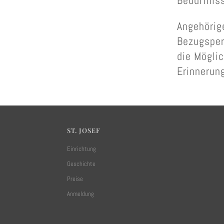
Bedürfnis
Angehörig
Bezugsper
die Möglic
Erinnerun
ST. JOSEF
Einrichtung
Geschichte
Preise
Anmeldung