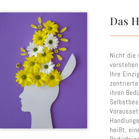
Das H
Nicht die
verstehen
Ihre Einz
zentriert
ihren Bed
Selbstbes
Vorausset
Handlunge
heißt, ei